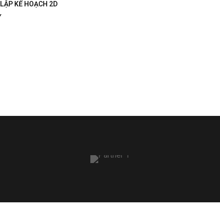
LẬP KẾ HOẠCH 2D
Căn hộ Gia đình Phong cách
INTERIOR