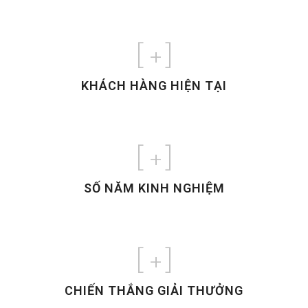
[
+]
KHÁCH HÀNG HIỆN TẠI
[
+]
SỐ NĂM KINH NGHIỆM
[
+]
CHIẾN THẮNG GIẢI THƯỞNG